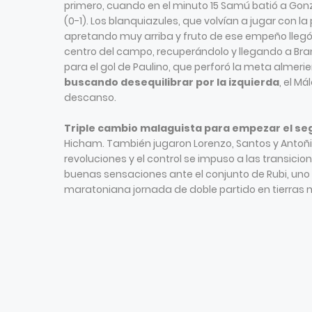
primero, cuando en el minuto 15 Samú batió a Gonza
(0-1). Los blanquiazules, que volvían a jugar con l
apretando muy arriba y fruto de ese empeño llegó e
centro del campo, recuperándolo y llegando a Bran
para el gol de Paulino, que perforó la meta almerie
buscando desequilibrar por la izquierda
, el M
descanso.
Triple cambio malaguista para empezar el se
Hicham. También jugaron Lorenzo, Santos y Antoñito
revoluciones y el control se impuso a las transicio
buenas sensaciones ante el conjunto de Rubi, uno
maratoniana jornada de doble partido en tierras m