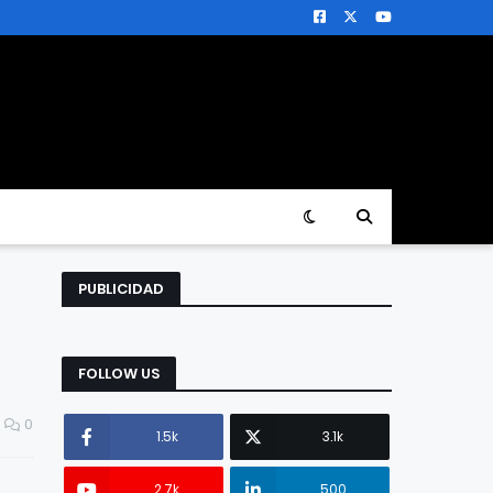
PUBLICIDAD
FOLLOW US
0
1.5k
3.1k
2.7k
500