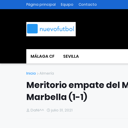
Página principal
Equipo
Contacto
MÁLAGA CF
SEVILLA
Inicio
Almería
Meritorio empate del 
Marbella (1-1)
DaNi^^
julio 31, 2021