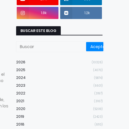
1.8k
1.2k
BUSCAR ESTE BLOG
2026
(10326)
2025
(4070)
 el
2024
(5874)
co
2023
(6601)
2022
(3197)
de,
2021
(3167)
n los
2020
(5209)
2019
(2423)
2018
(6110)