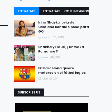
ENTRADAS
ENTRADAS
COMENTARIOS
RECIENTES
POPULARES
Irina Shayk, novia de
Cristiano Ronaldo posa para
GQ
agosto 25, 2010
Shakira y Piqué, ¿ un waka
Romance ?
enero 16, 2011
FC Barcelona quiere
meterse en el fútbol ingles
abril 21, 2011
SUBSCRIBE US