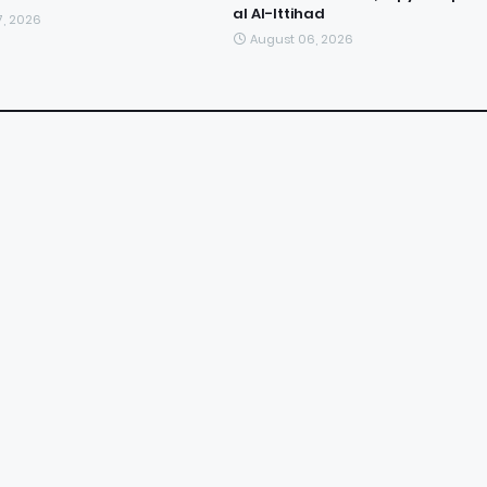
al Al-Ittihad
7, 2026
August 06, 2026