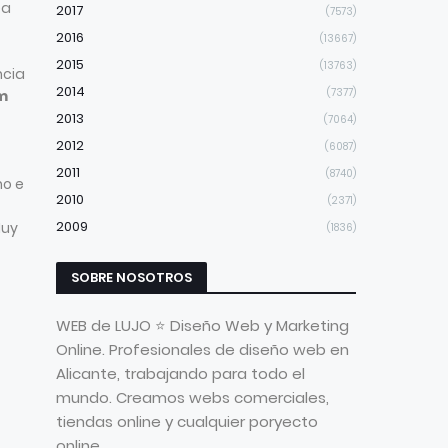
ea
2017
(7573)
2016
(13667)
2015
(13763)
ncia
2014
(7377)
m
2013
(7064)
2012
(6087)
2011
(8740)
no e
2010
(2371)
2009
Muy
(1836)
SOBRE NOSOTROS
WEB de LUJO ⭐ Diseño Web y Marketing
Online. Profesionales de diseño web en
Alicante, trabajando para todo el
mundo. Creamos webs comerciales,
tiendas online y cualquier poryecto
online