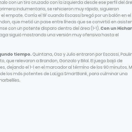
lo con un tiro cruzado con la izquierda desde ese perfil del ár
a primera indumentaria, se rehicieron muy rápido, siguieron
l empate. Corría el 19’ cuando Escassi bregó por un balón en el
don, que metió un pase entre líneas que se convirtió en asiste
nse con un potente disparo dentro del área (1-1).
Con un Hicha
álaga siguió mostrando una versión muy ofensiva hasta el
gundo tiempo.
Quintana, Oso y Julio entraron por Escassi, Pauli
, que relevaron a Brandon, Gonzalo y Bilal. El juego bajó de
nes, dejando el 1-1 en el marcador al término de los 90 minutos. 
 de los más potentes de LaLiga SmartBank, para culminar una
arbellíes.