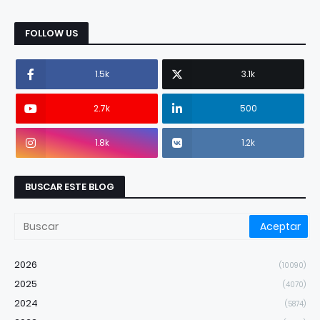
FOLLOW US
1.5k
3.1k
2.7k
500
1.8k
1.2k
BUSCAR ESTE BLOG
2026
(10090)
2025
(4070)
2024
(5874)