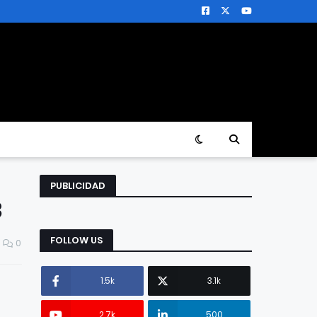
PUBLICIDAD
3
FOLLOW US
0
1.5k
3.1k
2.7k
500