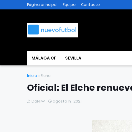
Página principal
Equipo
Contacto
MÁLAGA CF
SEVILLA
Inicio
Elche
Oficial: El Elche renu
DaNi^^
agosto 19, 2021