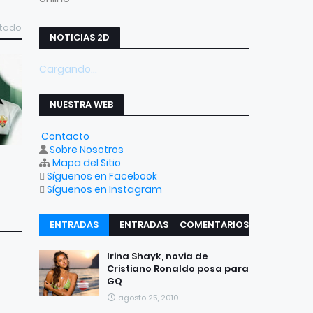
 todo
NOTICIAS 2D
Cargando...
NUESTRA WEB
Contacto
Sobre Nosotros
Mapa del Sitio
Síguenos en Facebook
Síguenos en Instagram
ENTRADAS
ENTRADAS
COMENTARIOS
RECIENTES
POPULARES
Irina Shayk, novia de
Cristiano Ronaldo posa para
GQ
agosto 25, 2010