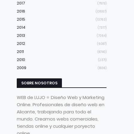
2017
(7573)
2016
(13667)
2015
(13763)
2014
(7377)
2013
(7064)
2012
(6087)
2011
(8740)
2010
(2371)
2009
(1836)
SOBRE NOSOTROS
WEB de LUJO ⭐ Diseño Web y Marketing
Online. Profesionales de diseño web en
Alicante, trabajando para todo el
mundo. Creamos webs comerciales,
tiendas online y cualquier poryecto
online