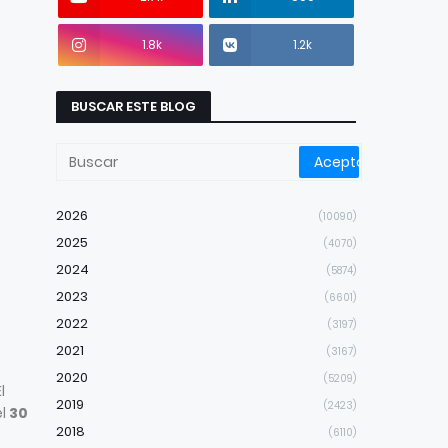
1.8k
1.2k
BUSCAR ESTE BLOG
2026
(10090)
2025
(4070)
2024
(5874)
2023
(6601)
2022
(3197)
2021
(3167)
2020
(5209)
l
2019
(2423)
el
30
2018
(6110)