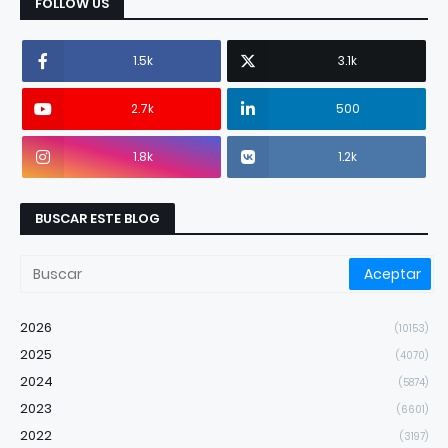
FOLLOW US
1.5k
3.1k
2.7k
500
1.8k
1.2k
BUSCAR ESTE BLOG
2026
(10153)
2025
(4070)
2024
(5874)
2023
(6601)
2022
(3197)