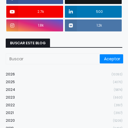
2.7k
500
1.8k
1.2k
BUSCAR ESTE BLOG
2026
(10393)
2025
(4070)
2024
(5874)
2023
(6601)
2022
(3197)
2021
(3167)
2020
(5209)