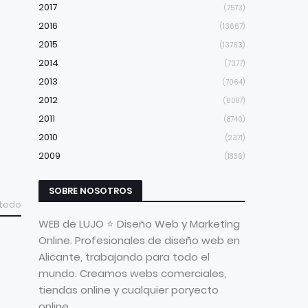
2017
(7573)
2016
(13667)
2015
(13763)
2014
(7377)
2013
(7064)
2012
(6087)
2011
(8740)
2010
(2371)
2009
(1836)
SOBRE NOSOTROS
 todo
WEB de LUJO ⭐ Diseño Web y Marketing
Online. Profesionales de diseño web en
Alicante, trabajando para todo el
mundo. Creamos webs comerciales,
tiendas online y cualquier poryecto
online