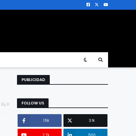
PUBLICIDAD
FOLLOW US
0
1.5k
3.1k
2.7k
500