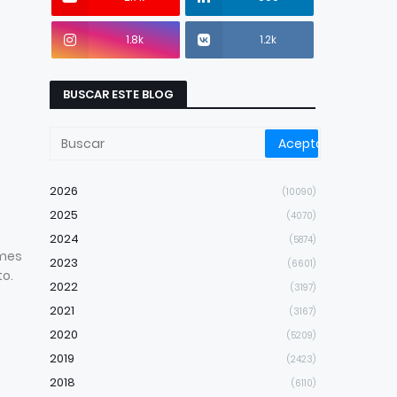
1.8k
1.2k
BUSCAR ESTE BLOG
2026
(10090)
2025
(4070)
2024
(5874)
 mes
2023
(6601)
to.
2022
(3197)
2021
(3167)
2020
(5209)
2019
(2423)
2018
(6110)