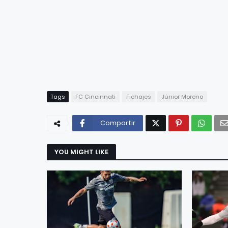
Tags
FC Cincinnati
Fichajes
Júnior Moreno
Compartir
YOU MIGHT LIKE