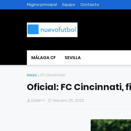
Página principal
Equipo
Contacto
MÁLAGA CF
SEVILLA
Inicio
FC Cincinnati
Oficial: FC Cincinnati,
DaNi^^
febrero 25, 2022