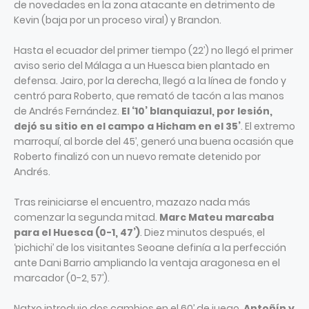
de novedades en la zona atacante en detrimento de
Kevin (baja por un proceso viral) y Brandon.
Hasta el ecuador del primer tiempo (22’) no llegó el primer
aviso serio del Málaga a un Huesca bien plantado en
defensa. Jairo, por la derecha, llegó a la línea de fondo y
centró para Roberto, que remató de tacón a las manos
de Andrés Fernández.
El ‘10’ blanquiazul, por lesión,
dejó su sitio en el campo a Hicham en el 35’
. El extremo
marroquí, al borde del 45’, generó una buena ocasión que
Roberto finalizó con un nuevo remate detenido por
Andrés.
Tras reiniciarse el encuentro, mazazo nada más
comenzar la segunda mitad.
Marc Mateu marcaba
para el Huesca (0-1, 47’)
. Diez minutos después, el
‘pichichi’ de los visitantes Seoane definía a la perfección
ante Dani Barrio ampliando la ventaja aragonesa en el
marcador (0-2, 57’).
Natxo introdujo dos cambios en el 60’ de juego.
Antoñín y