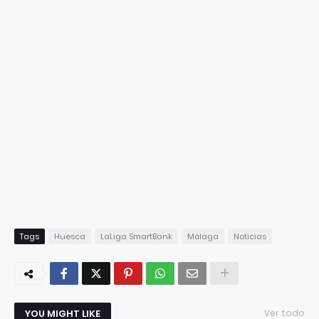
Tags
Huesca
LaLiga SmartBank
Málaga
Noticias
YOU MIGHT LIKE
Ver todo