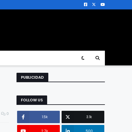
PUBLICIDAD
FOLLOW US
0
1.5k
3.1k
2.7k
500