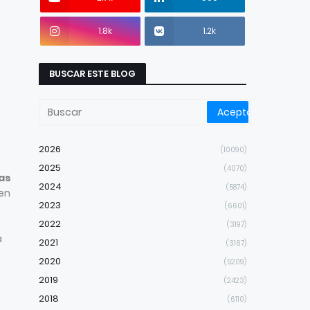
1.8k
1.2k
BUSCAR ESTE BLOG
2026
(10090)
2025
(4070)
ras
2024
(5874)
 en
2023
(6601)
2022
(3197)
a
2021
(3167)
2020
(5209)
2019
(2423)
2018
(6110)