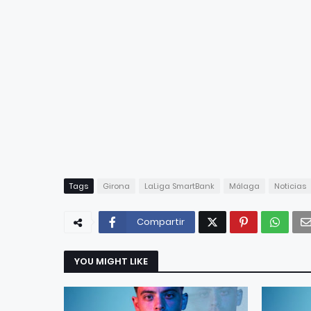
Tags
Girona
LaLiga SmartBank
Málaga
Noticias
Compartir
YOU MIGHT LIKE