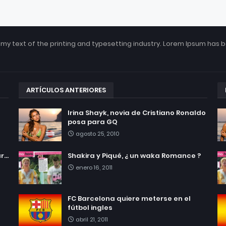
my text of the printing and typesetting industry. Lorem Ipsum has 
ARTÍCULOS ANTERIORES
Irina Shayk, novia de Cristiano Ronaldo
posa para GQ
agosto 25, 2010
...
Shakira y Piqué, ¿ un waka Romance ?
enero 16, 2011
FC Barcelona quiere meterse en el
fútbol ingles
abril 21, 2011