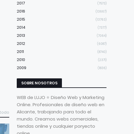
2017
(7573)
2016
(13667)
2015
(13763)
2014
(7377)
2013
(7064)
2012
(6087)
2011
(8740)
2010
(2371)
2009
(1836)
SOBRE NOSOTROS
WEB de LUJO ⭐ Diseño Web y Marketing
Online. Profesionales de diseño web en
Alicante, trabajando para todo el
 todo
mundo. Creamos webs comerciales,
tiendas online y cualquier poryecto
online