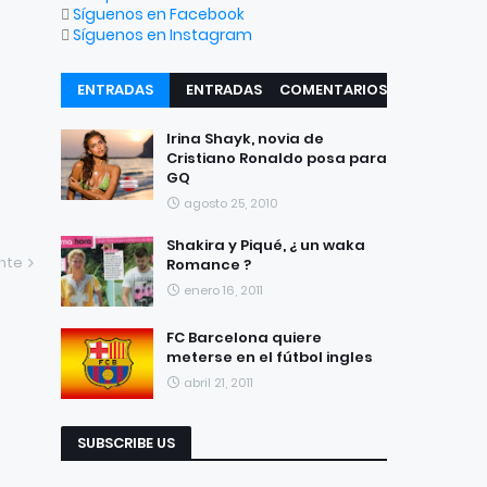
Síguenos en Facebook
Síguenos en Instagram
ENTRADAS
ENTRADAS
COMENTARIOS
RECIENTES
POPULARES
Irina Shayk, novia de
Cristiano Ronaldo posa para
GQ
agosto 25, 2010
Shakira y Piqué, ¿ un waka
ente
Romance ?
enero 16, 2011
FC Barcelona quiere
meterse en el fútbol ingles
abril 21, 2011
SUBSCRIBE US