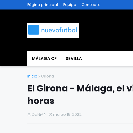
Página principal
Equipo
Contacto
MÁLAGA CF
SEVILLA
Inicio
Girona
El Girona - Málaga, el vi
horas
DaNi^^
marzo 15, 2022