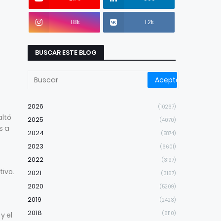
1.8k
1.2k
BUSCAR ESTE BLOG
2026
(10267)
altó
2025
(4070)
s a
2024
(5874)
2023
(6601)
2022
(3197)
tivo.
2021
(3167)
2020
(5209)
2019
(2423)
2018
(6110)
y el