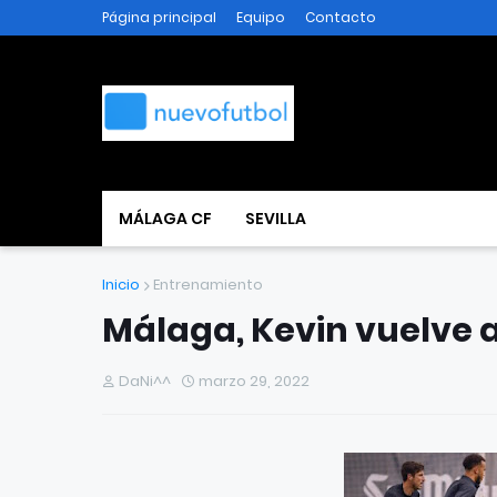
Página principal
Equipo
Contacto
MÁLAGA CF
SEVILLA
Inicio
Entrenamiento
Málaga, Kevin vuelve 
DaNi^^
marzo 29, 2022