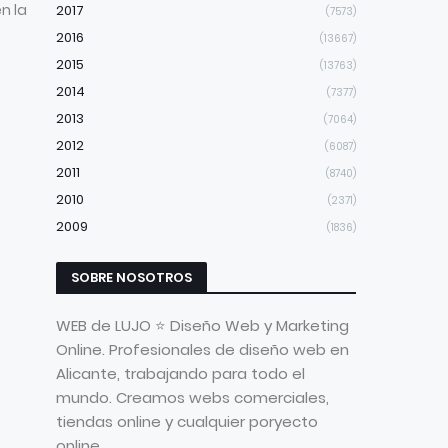
n la
2017
(7573)
2016
(13667)
2015
(13763)
2014
(7377)
2013
(7064)
2012
(6087)
2011
(8740)
2010
(2371)
2009
(1836)
SOBRE NOSOTROS
WEB de LUJO ⭐ Diseño Web y Marketing
Online. Profesionales de diseño web en
Alicante, trabajando para todo el
mundo. Creamos webs comerciales,
tiendas online y cualquier poryecto
online