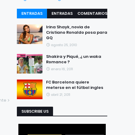
ENTRADAS
ENTRADAS
COMENTARIOS
RECIENTES
POPULARES
Irina Shayk, novia de
Cristiano Ronaldo posa para
GQ
agosto 25, 2010
Shakira y Piqué, ¿ un waka
Romance ?
enero 16, 2011
FC Barcelona quiere
meterse en el fútbol ingles
abril 21, 2011
ente
SUBSCRIBE US