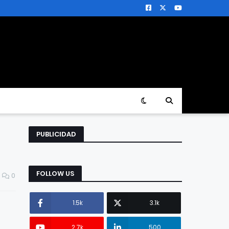
PUBLICIDAD
FOLLOW US
0
1.5k
3.1k
2.7k
500