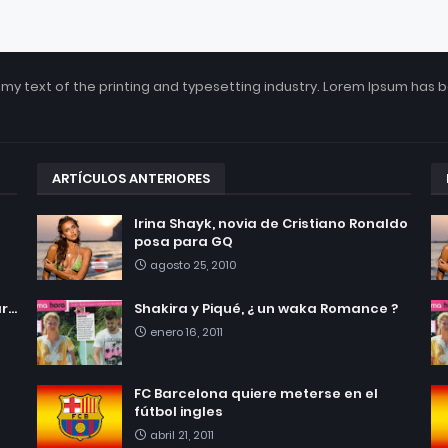
my text of the printing and typesetting industry. Lorem Ipsum has 
ARTÍCULOS ANTERIORES
Irina Shayk, novia de Cristiano Ronaldo
posa para GQ
agosto 25, 2010
...
Shakira y Piqué, ¿ un waka Romance ?
enero 16, 2011
FC Barcelona quiere meterse en el
fútbol ingles
abril 21, 2011