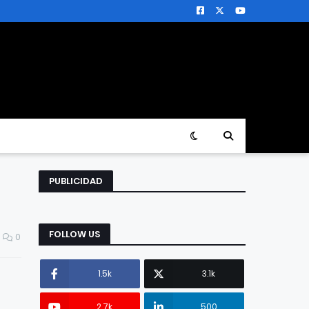
PUBLICIDAD
FOLLOW US
0
1.5k
3.1k
2.7k
500