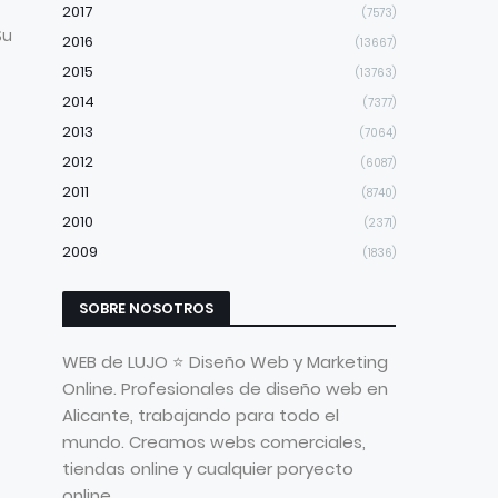
2017
(7573)
Su
2016
(13667)
2015
(13763)
2014
(7377)
2013
(7064)
2012
(6087)
2011
(8740)
2010
(2371)
2009
(1836)
SOBRE NOSOTROS
WEB de LUJO ⭐ Diseño Web y Marketing
Online. Profesionales de diseño web en
Alicante, trabajando para todo el
mundo. Creamos webs comerciales,
tiendas online y cualquier poryecto
online