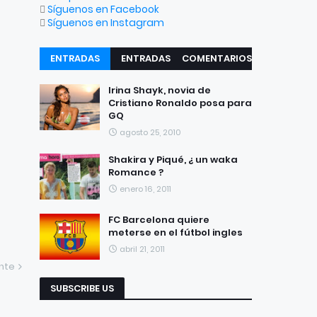
Síguenos en Facebook
Síguenos en Instagram
ENTRADAS
ENTRADAS
COMENTARIOS
RECIENTES
POPULARES
Irina Shayk, novia de
Cristiano Ronaldo posa para
GQ
agosto 25, 2010
Shakira y Piqué, ¿ un waka
Romance ?
enero 16, 2011
FC Barcelona quiere
meterse en el fútbol ingles
abril 21, 2011
ente
SUBSCRIBE US