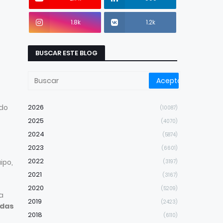
1.8k
1.2k
BUSCAR ESTE BLOG
ado
2026
(10087)
2025
(4070)
2024
(5874)
2023
(6601)
2022
ipo,
(3197)
2021
(3167)
2020
(5209)
a
2019
(2423)
adas
2018
(6110)