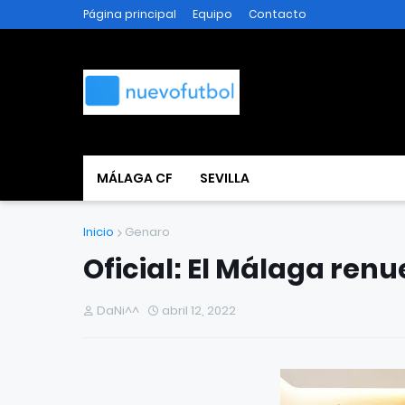
Página principal
Equipo
Contacto
MÁLAGA CF
SEVILLA
Inicio
Genaro
Oficial: El Málaga ren
DaNi^^
abril 12, 2022