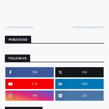
Artículo Anterior
Artículo Siguiente
PUBLICIDAD
FOLLOW US
1.5k
3.1k
2.7k
500
1.8k
1.2k