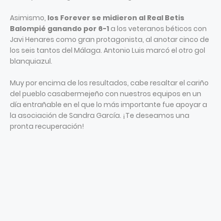
Asimismo,
los Forever se midieron al Real Betis
Balompié ganando por 6-1
a los veteranos béticos con
Javi Henares como gran protagonista, al anotar cinco de
los seis tantos del Málaga. Antonio Luis marcó el otro gol
blanquiazul.
Muy por encima de los resultados, cabe resaltar el cariño
del pueblo casabermejeño con nuestros equipos en un
día entrañable en el que lo más importante fue apoyar a
la asociación de Sandra García. ¡Te deseamos una
pronta recuperación!