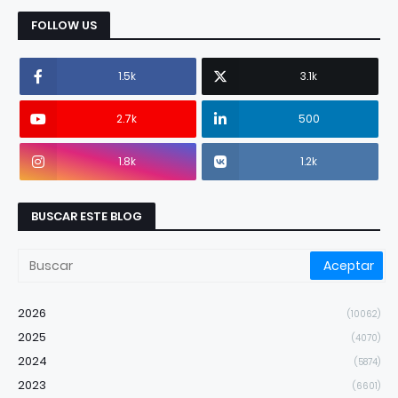
FOLLOW US
1.5k
3.1k
2.7k
500
1.8k
1.2k
BUSCAR ESTE BLOG
2026
(10062)
2025
(4070)
2024
(5874)
2023
(6601)