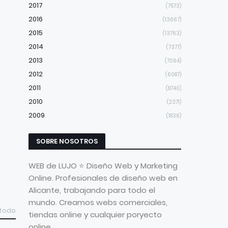
2017
(7573)
2016
(13667)
2015
(13763)
2014
(7377)
2013
(7064)
2012
(6087)
2011
(8740)
2010
(2371)
2009
(1836)
SOBRE NOSOTROS
WEB de LUJO ⭐ Diseño Web y Marketing
Online. Profesionales de diseño web en
Alicante, trabajando para todo el
mundo. Creamos webs comerciales,
 todo
tiendas online y cualquier poryecto
online