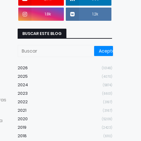
1.8k
1.2k
BUSCAR ESTE BLOG
2026
(10149)
2025
(4070)
2024
(5874)
2023
(6601)
ras
2022
(3197)
2021
(3167)
2020
(5209)
la
2019
(2423)
2018
(6110)