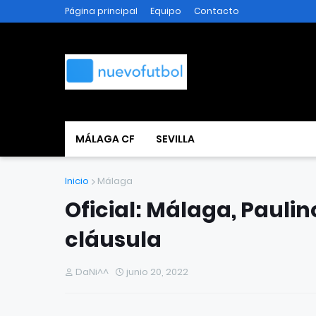
Página principal
Equipo
Contacto
MÁLAGA CF
SEVILLA
Inicio
Málaga
Oficial: Málaga, Paulin
cláusula
DaNi^^
junio 20, 2022