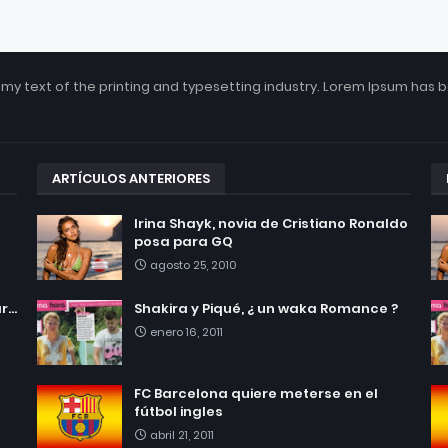
my text of the printing and typesetting industry. Lorem Ipsum has 
ARTÍCULOS ANTERIORES
Irina Shayk, novia de Cristiano Ronaldo
posa para GQ
agosto 25, 2010
...
Shakira y Piqué, ¿ un waka Romance ?
enero 16, 2011
FC Barcelona quiere meterse en el
fútbol ingles
abril 21, 2011