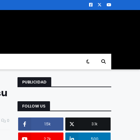
PUBLICIDAD
su
FOLLOW US
0
1.5k
3.1k
2.7k
500