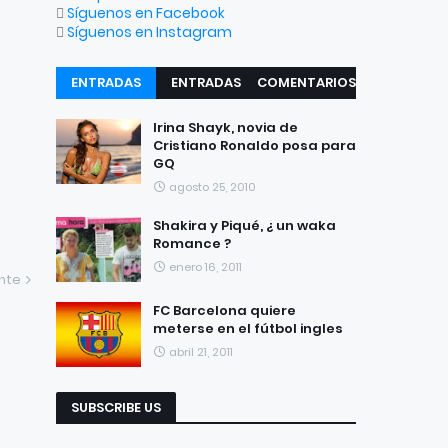
Síguenos en Facebook
Síguenos en Instagram
ENTRADAS
ENTRADAS
COMENTARIOS
RECIENTES
POPULARES
Irina Shayk, novia de
Cristiano Ronaldo posa para
GQ
agosto 25, 2010
Shakira y Piqué, ¿ un waka
Romance ?
enero 16, 2011
ente
FC Barcelona quiere
meterse en el fútbol ingles
abril 21, 2011
SUBSCRIBE US