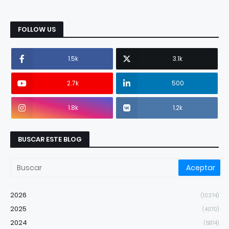
FOLLOW US
1.5k
3.1k
2.7k
500
1.8k
1.2k
BUSCAR ESTE BLOG
2026
(10374)
2025
(4070)
2024
(5874)