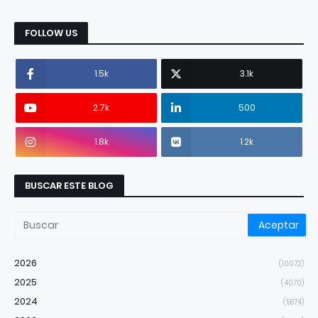
FOLLOW US
1.5k
3.1k
2.7k
500
1.8k
1.2k
BUSCAR ESTE BLOG
2026
(10072)
2025
(4070)
2024
(5874)