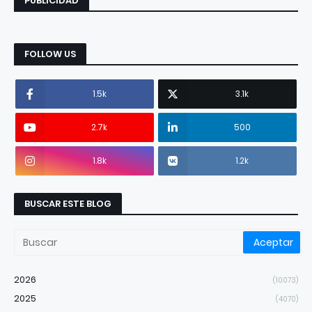
PUBLICIDAD
FOLLOW US
1.5k
3.1k
2.7k
500
1.8k
1.2k
BUSCAR ESTE BLOG
2026
(10073)
2025
(4070)