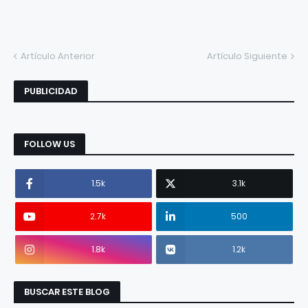
Artículo Anterior
Artículo Siguiente
PUBLICIDAD
FOLLOW US
1.5k
3.1k
2.7k
500
1.8k
1.2k
BUSCAR ESTE BLOG