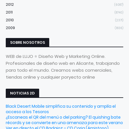
2012
(6087)
2011
(8740)
2010
(2371)
2009
(1836)
SOBRE NOSOTROS
WEB de LUJO ⭐ Diseño Web y Marketing Online.
Profesionales de diseño web en Alicante, trabajando
para todo el mundo. Creamos webs comerciales,
tiendas online y cualquier poryecto online
NOTICIAS 2D
Black Desert Mobile simplifica su contenido y amplía el
acceso a los Tesoros
¿Escaneas el QR del menú o del parking? El quishing bate
récords y se convierte en una amenaza para este verano
Ver en directo el CD Badajoz – CD Coria (Amistoso)