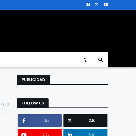
PUBLICIDAD
FOLLOW US
0
1.5k
3.1k
2.7k
500