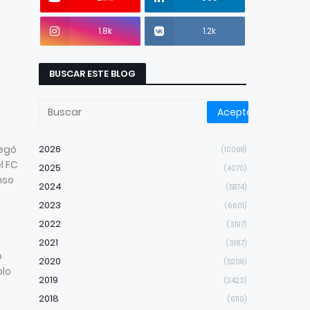
1.8k
1.2k
BUSCAR ESTE BLOG
legó
2026
(10068)
l FC
2025
(4070)
nso
2024
(5874)
2023
(6601)
2022
(3197)
2021
(3167)
o
2020
(5209)
olo
2019
(2423)
2018
(6110)