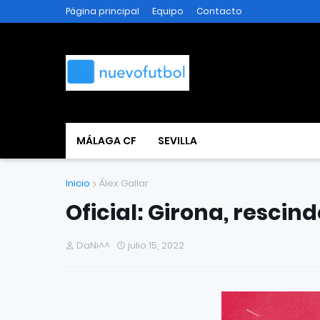
Página principal
Equipo
Contacto
MÁLAGA CF
SEVILLA
Inicio
Álex Gallar
Oficial: Girona, rescind
DaNi^^
julio 15, 2022