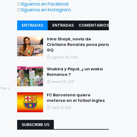
Síguenos en Facebook
Síguenos en Instagram
ENTRADAS
ENTRADAS
COMENTARIOS
RECIENTES
POPULARES
Irina Shayk, novia de
Cristiano Ronaldo posa para
GQ
agosto 25, 2010
Shakira y Piqué, ¿ un waka
Romance ?
enero 16, 2011
ente
FC Barcelona quiere
meterse en el fútbol ingles
abril 21, 2011
SUBSCRIBE US