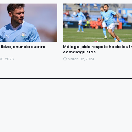
D Ibiza, anuncia cuatro
Málaga, pide respeto hacia los t
ex malaguistas
06, 2026
March 02, 2024