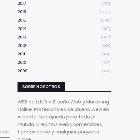
2017
(7573)
2016
(13667)
2015
(13763)
2014
(7377)
2013
(7064)
2012
(6087)
2011
(8740)
2010
(2371)
2009
(1836)
SOBRE NOSOTROS
WEB de LUJO ⭐ Diseño Web y Marketing
Online. Profesionales de diseño web en
Alicante, trabajando para todo el
mundo. Creamos webs comerciales,
tiendas online y cualquier poryecto
 todo
online