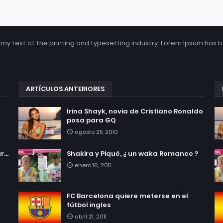
my text of the printing and typesetting industry. Lorem Ipsum has 
ARTÍCULOS ANTERIORES
Irina Shayk, novia de Cristiano Ronaldo
posa para GQ
agosto 25, 2010
...
Shakira y Piqué, ¿ un waka Romance ?
enero 16, 2011
FC Barcelona quiere meterse en el
fútbol ingles
abril 21, 2011