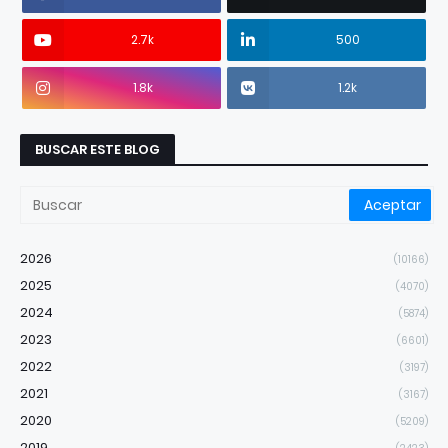
2.7k
500
1.8k
1.2k
BUSCAR ESTE BLOG
2026
(10166)
2025
(4070)
2024
(5874)
2023
(6601)
2022
(3197)
2021
(3167)
2020
(5209)
2019