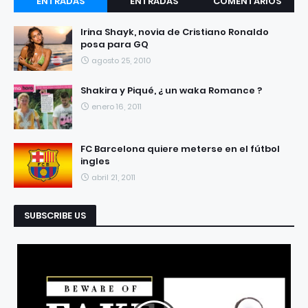
ENTRADAS
ENTRADAS
COMENTARIOS
RECIENTES
POPULARES
Irina Shayk, novia de Cristiano Ronaldo
posa para GQ
agosto 25, 2010
Shakira y Piqué, ¿ un waka Romance ?
enero 16, 2011
FC Barcelona quiere meterse en el fútbol
ingles
abril 21, 2011
SUBSCRIBE US