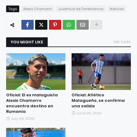
Tags
Alexis Chamorro
Juventud de Torremolinos
Noticias
YOU MIGHT LIKE
Ver todo
Oficial: El ex malaguista
Oficial: Atlético
Alexis Chamorro
Malagueño, se confirma
encuentra destino en
una salida
Rumanía
June 06, 2026
July 09, 2026