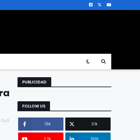
PUBLICIDAD
ra
FOLLOW US
0
1.5k
3.1k
2.7k
500