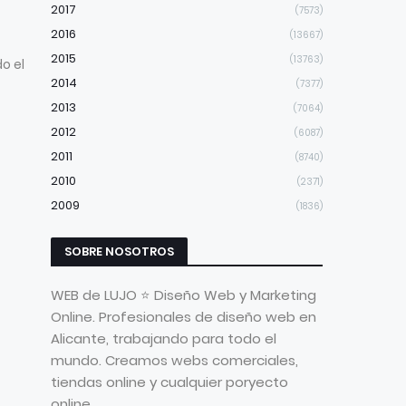
2017
(7573)
2016
(13667)
2015
(13763)
o el
2014
(7377)
2013
(7064)
2012
(6087)
2011
(8740)
2010
(2371)
2009
(1836)
SOBRE NOSOTROS
WEB de LUJO ⭐ Diseño Web y Marketing
Online. Profesionales de diseño web en
Alicante, trabajando para todo el
mundo. Creamos webs comerciales,
tiendas online y cualquier poryecto
online