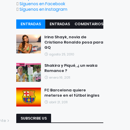
Síguenos en Facebook
Síguenos en Instagram
ENTRADAS
ENTRADAS
COMENTARIOS
RECIENTES
POPULARES
Irina Shayk, novia de
Cristiano Ronaldo posa para
GQ
agosto 25, 2010
Shakira y Piqué, ¿ un waka
Romance ?
enero 16, 2011
FC Barcelona quiere
meterse en el fútbol ingles
abril 21, 2011
SUBSCRIBE US
ente