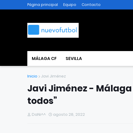
Página principal
Equipo
Contacto
MÁLAGA CF
SEVILLA
Inicio
Javi Jiménez
Javi Jiménez - Málaga 
todos”
DaNi^^
agosto 28, 2022