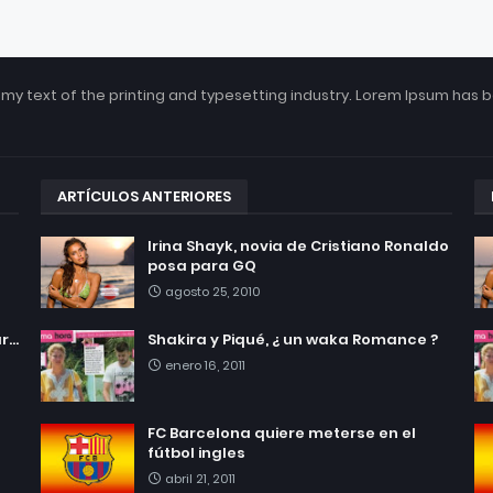
my text of the printing and typesetting industry. Lorem Ipsum has 
ARTÍCULOS ANTERIORES
Irina Shayk, novia de Cristiano Ronaldo
posa para GQ
agosto 25, 2010
...
Shakira y Piqué, ¿ un waka Romance ?
enero 16, 2011
FC Barcelona quiere meterse en el
fútbol ingles
abril 21, 2011