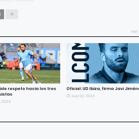
Ver
ide respeto hacia los tres
Oficial: UD Ibiza, firma Javi Jimé
uistas
July 02, 2023
, 2024