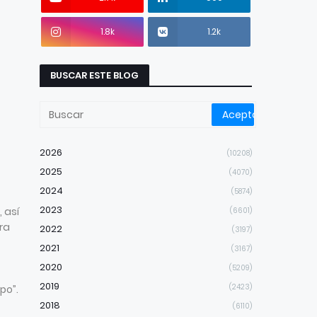
1.8k
1.2k
BUSCAR ESTE BLOG
2026
(10208)
2025
(4070)
2024
(5874)
2023
 así
(6601)
ra
2022
(3197)
2021
(3167)
2020
(5209)
2019
(2423)
ipo”.
2018
(6110)