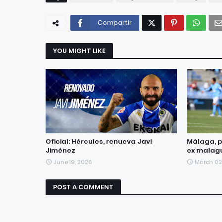
Compartir
YOU MIGHT LIKE
Oficial: Hércules, renueva Javi
Málaga, p
Jiménez
ex malag
June 19, 2026
March 02
POST A COMMENT