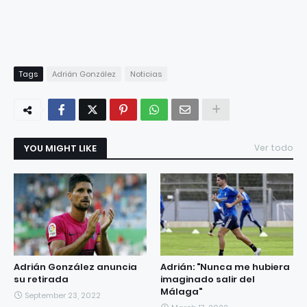
Tags
Adrián González
Noticias
YOU MIGHT LIKE
Ver todo
Adrián González anuncia
Adrián: "Nunca me hubiera
su retirada
imaginado salir del
Málaga"
September 23, 2022