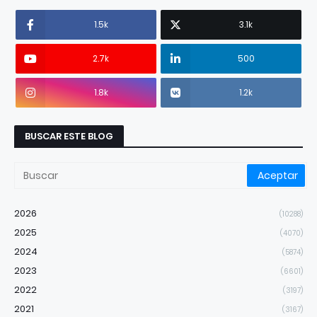
1.5k
3.1k
2.7k
500
1.8k
1.2k
BUSCAR ESTE BLOG
2026
(10288)
2025
(4070)
2024
(5874)
2023
(6601)
2022
(3197)
2021
(3167)