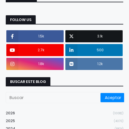
FOLLOW US
1.5k
3.1k
2.7k
500
1.8k
1.2k
BUSCAR ESTE BLOG
2026
(10082)
2025
(4070)
2024
(5874)