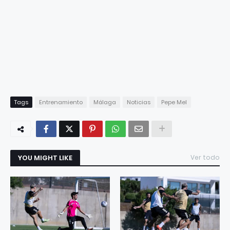
Tags
Entrenamiento
Málaga
Noticias
Pepe Mel
YOU MIGHT LIKE
Ver todo