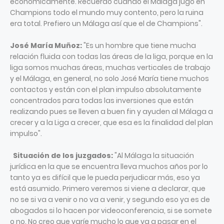
económicamente. Recuerdo cuando el Málaga jugó en
Champions todo el mundo muy contento, pero la ruina
era total. Prefiero un Málaga así que el de Champions".
José María Muñoz:
"Es un hombre que tiene mucha
relación fluida con todas las áreas de la liga, porque en la
liga somos muchas áreas, muchas verticales de trabajo
y el Málaga, en general, no solo José María tiene muchos
contactos y están con el plan impulso absolutamente
concentrados para todas las inversiones que están
realizando pues se lleven a buen fin y ayuden al Málaga a
crecer y a la Liga a crecer, que esa es la finalidad del plan
impulso".
Situación de los juzgados:
"Al Málaga la situación
jurídica en la que se encuentra lleva muchos años por lo
tanto ya es difícil que le pueda perjudicar más, eso ya
está asumido. Primero veremos si viene a declarar, que
no se si va a venir o no va a venir, y segundo eso ya es de
abogados si lo hacen por videoconferencia, si se somete
o no. No creo que varíe mucho lo que va a pasar en el