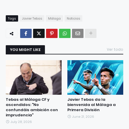
Tags
Javier Tebas
Málaga
Noticias
YOU MIGHT LIKE
Ver todo
Tebas al Málaga CF y
Javier Tebas da la
ascendidos: "No
bienvenida al Málaga a
confundáis ambición con
Primera División
imprudencia"
June 21, 2026
July 28, 2026