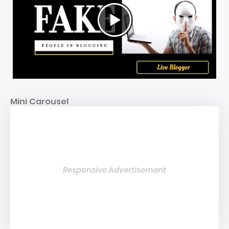
Mini Carousel
Responsive Advertisement