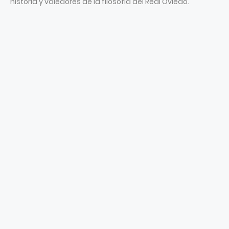
historia y valedores de la filosofía del Real Oviedo.