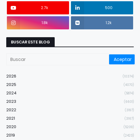
2.7k
500
1.8k
1.2k
BUSCAR ESTE BLOG
2026
(10374)
2025
(4070)
2024
(5874)
2023
(6601)
2022
(3197)
2021
(3167)
2020
(5209)
2019
(2423)