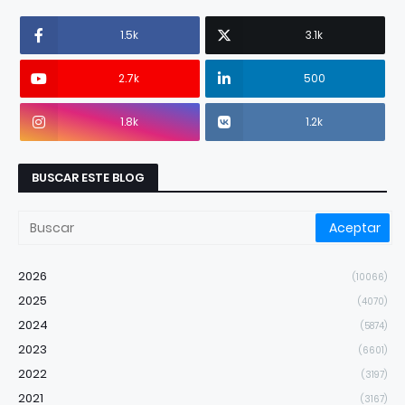
1.5k
3.1k
2.7k
500
1.8k
1.2k
BUSCAR ESTE BLOG
2026
(10066)
2025
(4070)
2024
(5874)
2023
(6601)
2022
(3197)
2021
(3167)