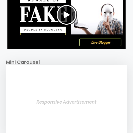
Mini Carousel
Responsive Advertisement