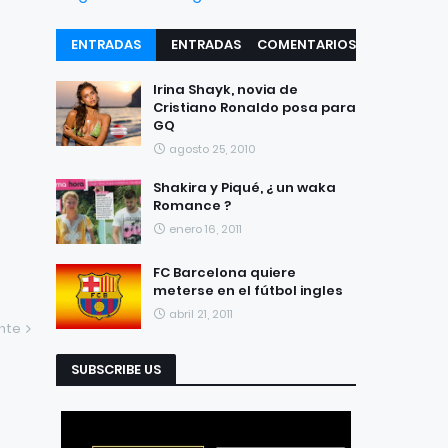
ENTRADAS
ENTRADAS
COMENTARIOS
RECIENTES
POPULARES
Irina Shayk, novia de
Cristiano Ronaldo posa para
GQ
agosto 25, 2010
Shakira y Piqué, ¿ un waka
Romance ?
enero 16, 2011
FC Barcelona quiere
meterse en el fútbol ingles
abril 21, 2011
ente
SUBSCRIBE US