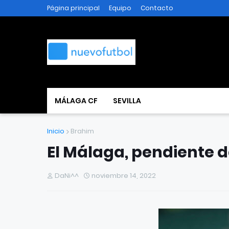
Página principal
Equipo
Contacto
MÁLAGA CF
SEVILLA
Inicio
Brahim
El Málaga, pendiente 
DaNi^^
noviembre 14, 2022