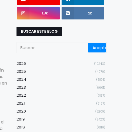
1.8k
1.2k
BUSCAR ESTE BLOG
2026
(10243)
ón
2025
(4070)
ño
2024
(5874)
s en
2023
(6601)
2022
(3197)
2021
(3167)
2020
(5209)
2019
(2423)
 el
2018
(6110)
la