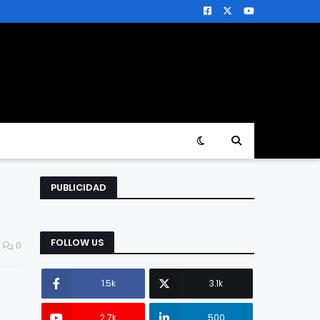
PUBLICIDAD
FOLLOW US
0
1.5k
3.1k
2.7k
500