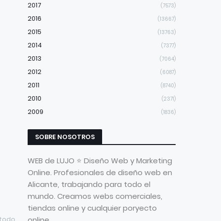
2017
(7573)
2016
(13667)
2015
(13763)
2014
(7377)
2013
(7064)
2012
(6087)
2011
(8740)
2010
(2371)
2009
(1836)
SOBRE NOSOTROS
WEB de LUJO ⭐ Diseño Web y Marketing
Online. Profesionales de diseño web en
Alicante, trabajando para todo el
mundo. Creamos webs comerciales,
tiendas online y cualquier poryecto
online
 todo