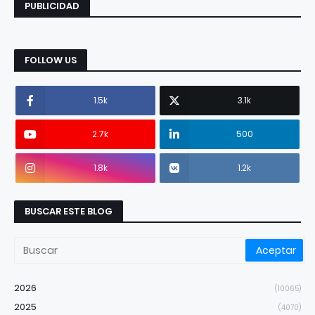
PUBLICIDAD
FOLLOW US
1.5k
3.1k
2.7k
500
1.8k
1.2k
BUSCAR ESTE BLOG
2026
(10065)
2025
(4070)