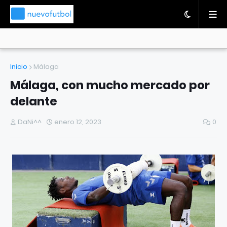
Inicio
Málaga
Málaga, con mucho mercado por
delante
DaNi^^
enero 12, 2023
0