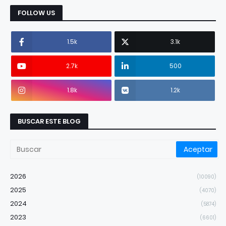
FOLLOW US
1.5k
3.1k
2.7k
500
1.8k
1.2k
BUSCAR ESTE BLOG
2026
(10090)
2025
(4070)
2024
(5874)
2023
(6601)