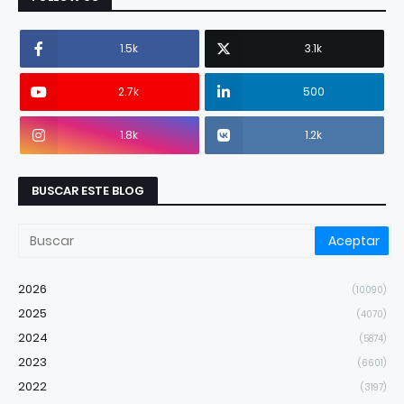
1.5k
3.1k
2.7k
500
1.8k
1.2k
BUSCAR ESTE BLOG
2026
(10090)
2025
(4070)
2024
(5874)
2023
(6601)
2022
(3197)