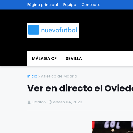
Página principal
Equipo
Contacto
MÁLAGA CF
SEVILLA
Inicio
Atlético de Madrid
Ver en directo el Ovied
DaNi^^
enero 04, 2023