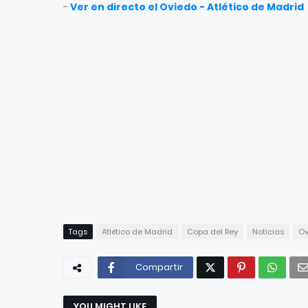
-
Ver en directo el Oviedo - Atlético de Madrid
Tags
Atlético de Madrid
Copa del Rey
Noticias
Ov
Compartir
YOU MIGHT LIKE