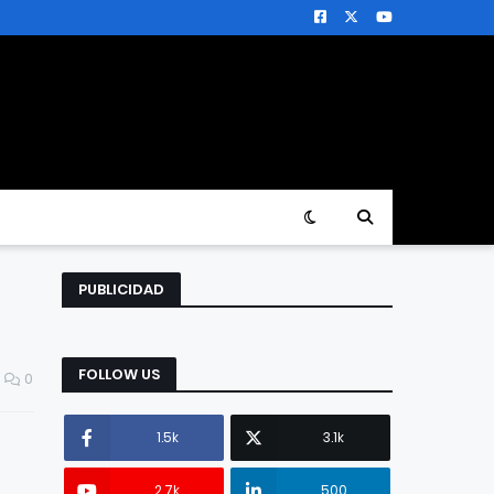
PUBLICIDAD
FOLLOW US
0
1.5k
3.1k
2.7k
500