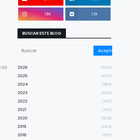
1.8k
1.2k
BUSCAR ESTE BLOG
0:00
2026
(10162)
2025
(4070)
2024
(5874)
2023
(6601)
2022
(3197)
2021
(3167)
2020
(5209)
2019
(2423)
2018
(6110)