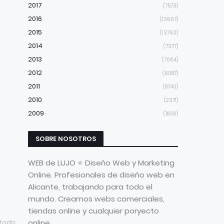
2017
(7573)
2016
(13667)
2015
(13763)
2014
(7377)
2013
(7064)
2012
(6087)
2011
(8740)
2010
(2371)
2009
(1836)
SOBRE NOSOTROS
WEB de LUJO ⭐ Diseño Web y Marketing
Online. Profesionales de diseño web en
Alicante, trabajando para todo el
mundo. Creamos webs comerciales,
tiendas online y cualquier poryecto
online
 todo