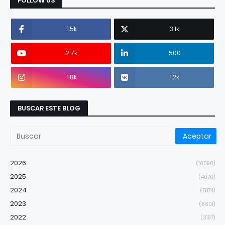
FOLLOW US
1.5k
3.1k
2.7k
500
1.8k
1.2k
BUSCAR ESTE BLOG
2026
(10090)
2025
(4070)
2024
(5874)
2023
(6601)
2022
(3197)