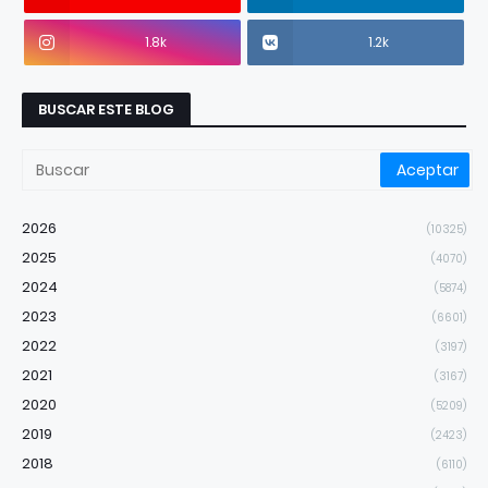
1.8k
1.2k
BUSCAR ESTE BLOG
2026
(10325)
2025
(4070)
2024
(5874)
2023
(6601)
2022
(3197)
2021
(3167)
2020
(5209)
2019
(2423)
2018
(6110)