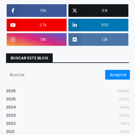
1.5k
3.1k
2.7k
500
1.8k
1.2k
BUSCAR ESTE BLOG
2026
(10065)
2025
(4070)
2024
(5874)
2023
(6601)
2022
(3197)
2021
(3167)