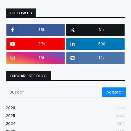
FOLLOW US
1.5k
3.1k
2.7k
500
1.8k
1.2k
BUSCAR ESTE BLOG
2026
(10243)
2025
(4070)
2024
(5874)