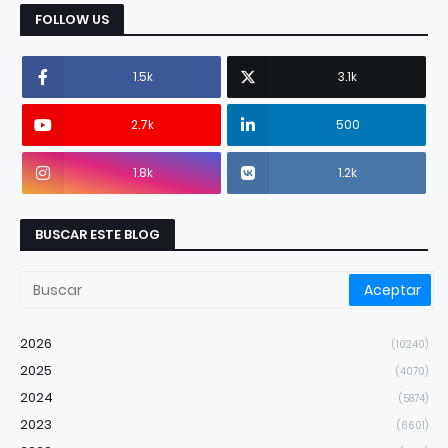
FOLLOW US
1.5k
3.1k
2.7k
500
1.8k
1.2k
BUSCAR ESTE BLOG
2026
(10240)
2025
(4070)
2024
(5874)
2023
(6601)