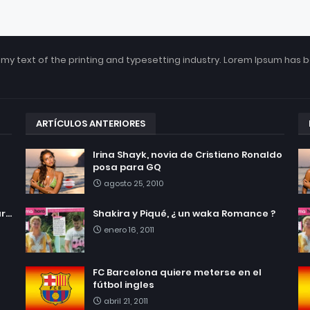
my text of the printing and typesetting industry. Lorem Ipsum has 
ARTÍCULOS ANTERIORES
Irina Shayk, novia de Cristiano Ronaldo
posa para GQ
agosto 25, 2010
...
Shakira y Piqué, ¿ un waka Romance ?
enero 16, 2011
FC Barcelona quiere meterse en el
fútbol ingles
abril 21, 2011