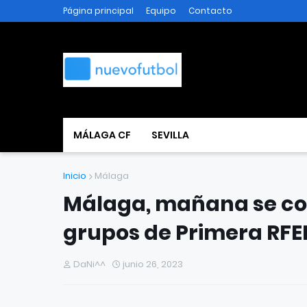
Página principal
Equipo
Contacto
MÁLAGA CF
SEVILLA
Inicio
Málaga
Málaga, mañana se con
grupos de Primera RFE
DaNi^^
junio 26, 2023