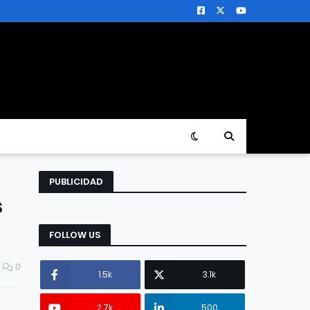
PUBLICIDAD
s
FOLLOW US
0
1.5k
3.1k
2.7k
500