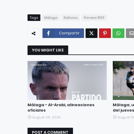
Tags
Málaga
Noticias
Primera RFEF
Compartir
YOU MIGHT LIKE
Málaga - Al-Arabi, alineaciones
Málaga, u
oficiales
del jueve
August 06, 2026
August 0
POST A COMMENT