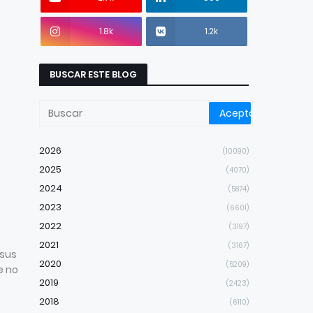
1.8k
1.2k
BUSCAR ESTE BLOG
2026
(10090)
2025
(4070)
2024
(5874)
2023
(6601)
2022
(3197)
2021
(3167)
 sus
2020
(5209)
e no
2019
(2423)
2018
(6110)