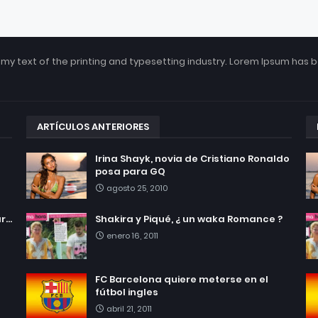
my text of the printing and typesetting industry. Lorem Ipsum has 
ARTÍCULOS ANTERIORES
Irina Shayk, novia de Cristiano Ronaldo
posa para GQ
agosto 25, 2010
...
Shakira y Piqué, ¿ un waka Romance ?
enero 16, 2011
FC Barcelona quiere meterse en el
fútbol ingles
abril 21, 2011