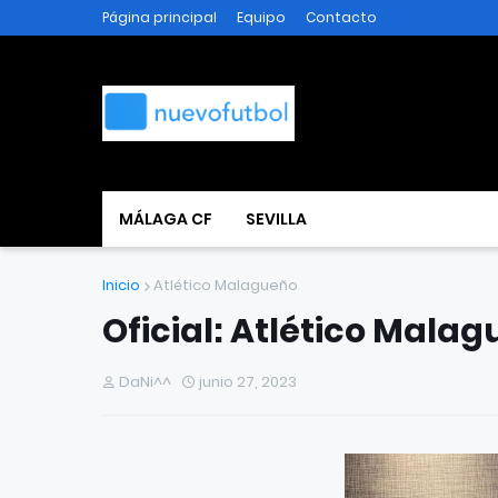
Página principal
Equipo
Contacto
MÁLAGA CF
SEVILLA
Inicio
Atlético Malagueño
Oficial: Atlético Mal
DaNi^^
junio 27, 2023