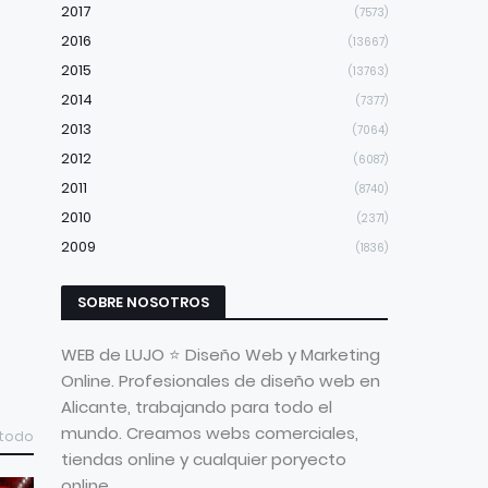
2017
(7573)
2016
(13667)
2015
(13763)
2014
(7377)
2013
(7064)
2012
(6087)
2011
(8740)
2010
(2371)
2009
(1836)
SOBRE NOSOTROS
WEB de LUJO ⭐ Diseño Web y Marketing
Online. Profesionales de diseño web en
Alicante, trabajando para todo el
mundo. Creamos webs comerciales,
 todo
tiendas online y cualquier poryecto
online