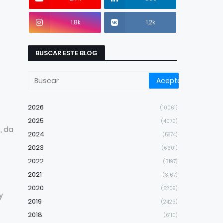
1.8k
1.2k
BUSCAR ESTE BLOG
2026
(10061)
2025
(4070)
, da
2024
(5874)
2023
(6601)
2022
(3197)
2021
(3167)
2020
(5209)
y
2019
(2423)
2018
(6110)