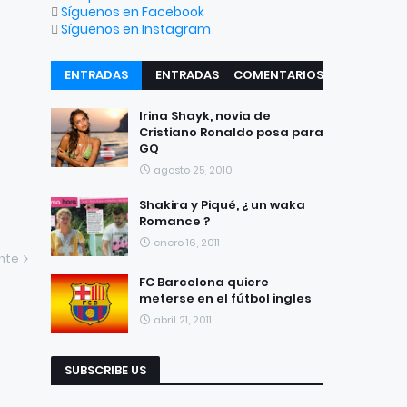
Síguenos en Facebook
Síguenos en Instagram
ENTRADAS
ENTRADAS
COMENTARIOS
RECIENTES
POPULARES
Irina Shayk, novia de
Cristiano Ronaldo posa para
GQ
agosto 25, 2010
Shakira y Piqué, ¿ un waka
Romance ?
enero 16, 2011
ente
FC Barcelona quiere
meterse en el fútbol ingles
abril 21, 2011
SUBSCRIBE US