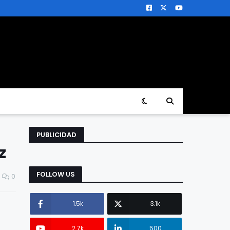
PUBLICIDAD
z
FOLLOW US
0
1.5k
3.1k
2.7k
500