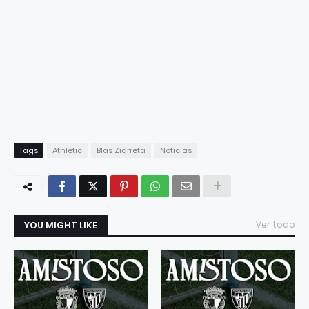
Tags
Athletic
Blas Ziarreta
Noticias
YOU MIGHT LIKE
Ver todo