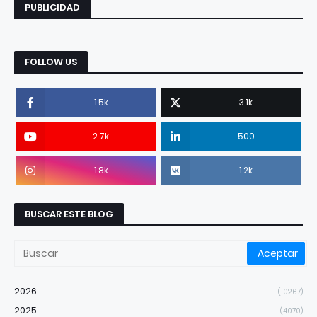
PUBLICIDAD
FOLLOW US
1.5k
3.1k
2.7k
500
1.8k
1.2k
BUSCAR ESTE BLOG
2026
(10267)
2025
(4070)