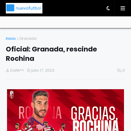
Inicio
Granada
Oficial: Granada, rescinde
Rochina
DaNi^^
julio 17, 2023
0