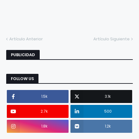
Artículo Anterior
Artículo Siguiente
PUBLICIDAD
FOLLOW US
1.5k
3.1k
2.7k
500
1.8k
1.2k