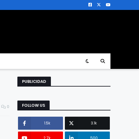
PUBLICIDAD
FOLLOW US
0
1.5k
3.1k
2.7k
500