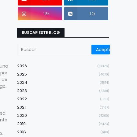
1.8k
1.2k
BUSCAR ESTE BLOG
 una
2026
(10326)
 por
2025
(4070)
a de
2024
(5874)
ego.
2023
(6601)
2022
(3197)
2021
(3167)
esa
2020
(5209)
ente
2019
(2423)
2018
(6110)
o.