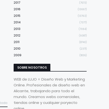
2017
(7573)
2016
(13667)
2015
(13763)
2014
(7377)
2013
(7064)
2012
(6087)
2011
(8740)
2010
(2371)
2009
(1836)
SOBRE NOSOTROS
WEB de LUJO ⭐ Diseño Web y Marketing
Online. Profesionales de diseño web en
Alicante, trabajando para todo el
mundo. Creamos webs comerciales,
tiendas online y cualquier poryecto
 todo
online