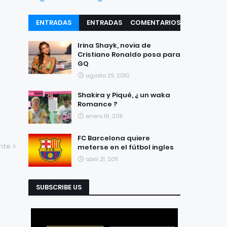
ENTRADAS
ENTRADAS
COMENTARIOS
RECIENTES
POPULARES
Irina Shayk, novia de
Cristiano Ronaldo posa para
GQ
agosto 25, 2010
Shakira y Piqué, ¿ un waka
Romance ?
enero 16, 2011
FC Barcelona quiere
ente
meterse en el fútbol ingles
abril 21, 2011
SUBSCRIBE US