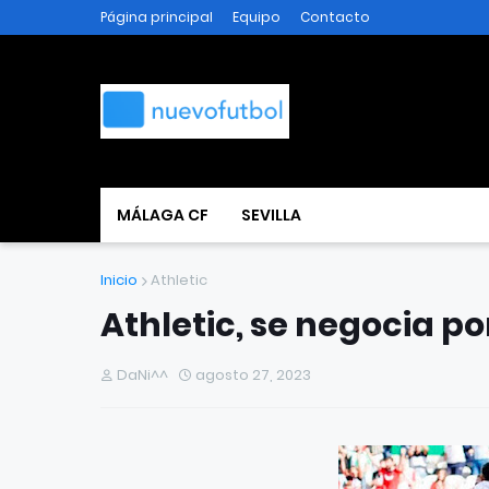
Página principal
Equipo
Contacto
MÁLAGA CF
SEVILLA
Inicio
Athletic
Athletic, se negocia p
DaNi^^
agosto 27, 2023