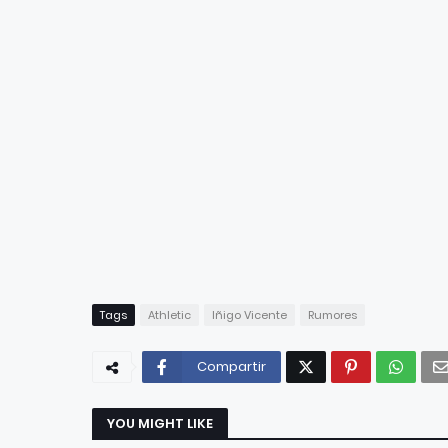
Tags
Athletic
Iñigo Vicente
Rumores
Compartir
YOU MIGHT LIKE