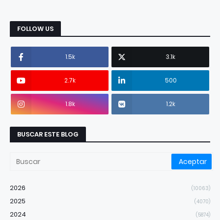
FOLLOW US
1.5k
3.1k
2.7k
500
1.8k
1.2k
BUSCAR ESTE BLOG
2026
(10063)
2025
(4070)
2024
(5874)