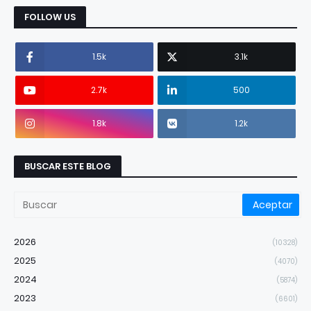
FOLLOW US
1.5k
3.1k
2.7k
500
1.8k
1.2k
BUSCAR ESTE BLOG
2026
(10328)
2025
(4070)
2024
(5874)
2023
(6601)