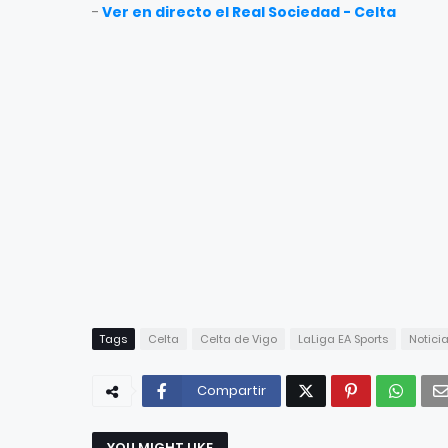
-
Ver en directo el Real Sociedad - Celta
Tags
Celta
Celta de Vigo
LaLiga EA Sports
Notici
Compartir
YOU MIGHT LIKE