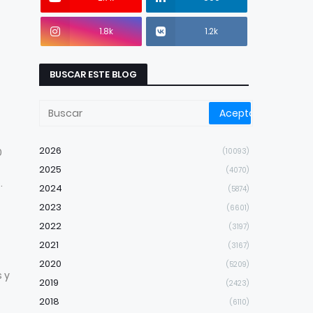
1.8k
1.2k
BUSCAR ESTE BLOG
2026
0
(10093)
2025
(4070)
.
2024
(5874)
2023
(6601)
2022
(3197)
2021
(3167)
2020
(5209)
s y
2019
(2423)
2018
(6110)