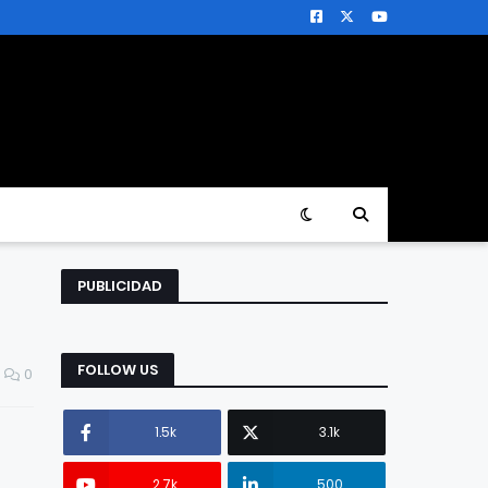
PUBLICIDAD
FOLLOW US
0
1.5k
3.1k
2.7k
500