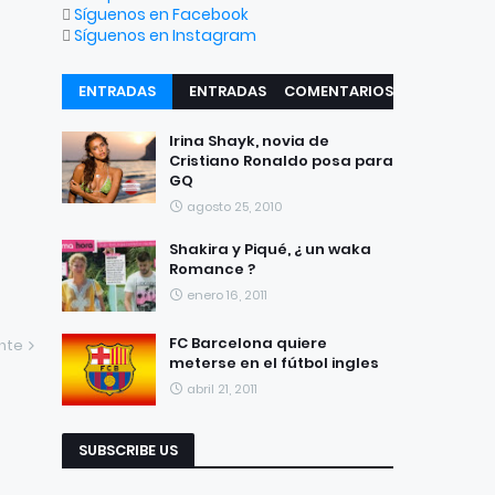
Síguenos en Facebook
Síguenos en Instagram
ENTRADAS
ENTRADAS
COMENTARIOS
RECIENTES
POPULARES
Irina Shayk, novia de
Cristiano Ronaldo posa para
GQ
agosto 25, 2010
Shakira y Piqué, ¿ un waka
Romance ?
enero 16, 2011
FC Barcelona quiere
ente
meterse en el fútbol ingles
abril 21, 2011
SUBSCRIBE US