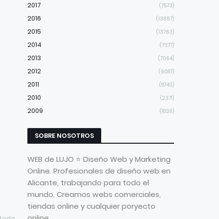
2017
(7573)
2016
(13667)
2015
(13763)
2014
(7377)
2013
(7064)
2012
(6087)
2011
(8740)
2010
(2371)
2009
(1836)
SOBRE NOSOTROS
WEB de LUJO ⭐ Diseño Web y Marketing
Online. Profesionales de diseño web en
Alicante, trabajando para todo el
mundo. Creamos webs comerciales,
tiendas online y cualquier poryecto
online
 todo