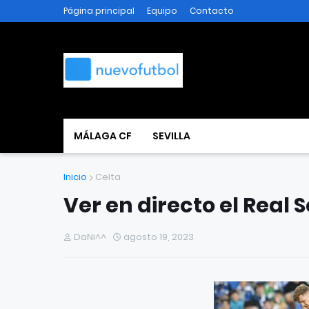
Página principal
Equipo
Contacto
MÁLAGA CF
SEVILLA
Inicio
Celta
Ver en directo el Real 
DaNi^^
agosto 19, 2023