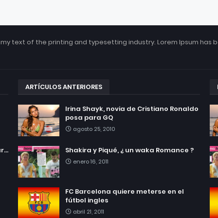
my text of the printing and typesetting industry. Lorem Ipsum has 
ARTÍCULOS ANTERIORES
Irina Shayk, novia de Cristiano Ronaldo
posa para GQ
agosto 25, 2010
...
Shakira y Piqué, ¿ un waka Romance ?
enero 16, 2011
FC Barcelona quiere meterse en el
fútbol ingles
abril 21, 2011