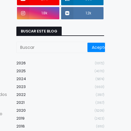
1.8k
1.2k
BUSCAR ESTE BLOG
2026
(10172)
2025
(4070)
2024
(5874)
2023
(6601)
 dos
2022
(3197)
2021
(3167)
2020
(5209)
go
2019
(2423)
2018
(6110)