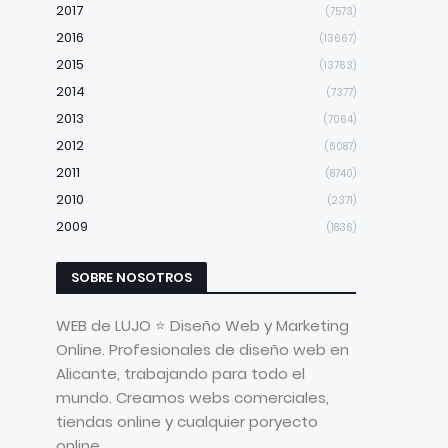
2017
(7573)
2016
(13667)
2015
(13763)
2014
(7377)
2013
(7064)
2012
(6087)
2011
(8740)
2010
(2371)
2009
(1836)
SOBRE NOSOTROS
WEB de LUJO ⭐ Diseño Web y Marketing
Online. Profesionales de diseño web en
Alicante, trabajando para todo el
mundo. Creamos webs comerciales,
tiendas online y cualquier poryecto
online