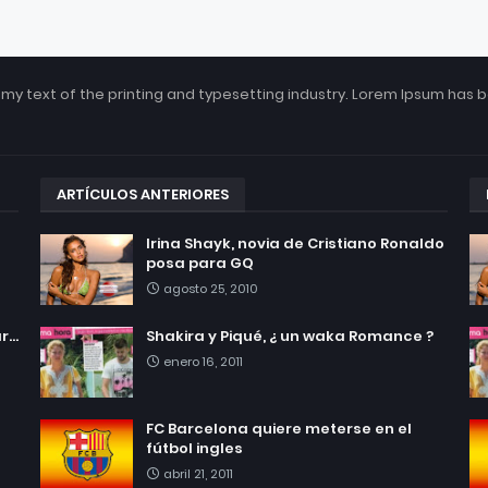
my text of the printing and typesetting industry. Lorem Ipsum has 
ARTÍCULOS ANTERIORES
Irina Shayk, novia de Cristiano Ronaldo
posa para GQ
agosto 25, 2010
...
Shakira y Piqué, ¿ un waka Romance ?
enero 16, 2011
FC Barcelona quiere meterse en el
fútbol ingles
abril 21, 2011