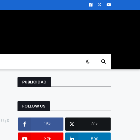
PUBLICIDAD
FOLLOW US
0
1.5k
3.1k
2.7k
500