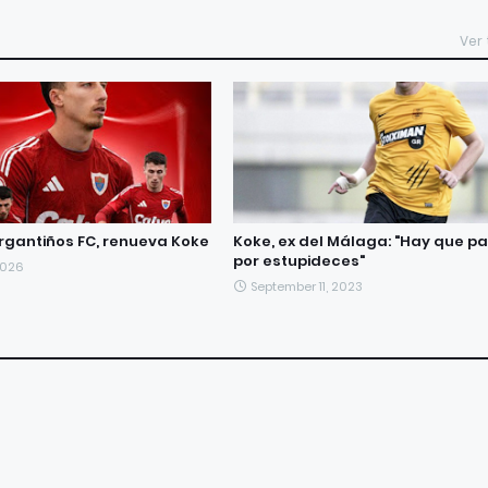
Ver
Bergantiños FC, renueva Koke
Koke, ex del Málaga: "Hay que p
por estupideces"
2026
September 11, 2023