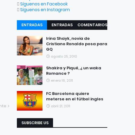
Síguenos en Facebook
Síguenos en Instagram
ENTRADAS
ENTRADAS
COMENTARIOS
RECIENTES
POPULARES
Irina Shayk, novia de
Cristiano Ronaldo posa para
GQ
agosto 25, 2010
Shakira y Piqué, ¿ un waka
Romance ?
enero 16, 2011
FC Barcelona quiere
meterse en el fútbol ingles
ente
abril 21, 2011
SUBSCRIBE US