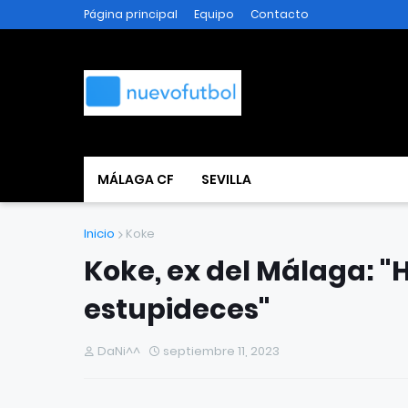
Página principal
Equipo
Contacto
MÁLAGA CF
SEVILLA
Inicio
Koke
Koke, ex del Málaga: "
estupideces"
DaNi^^
septiembre 11, 2023