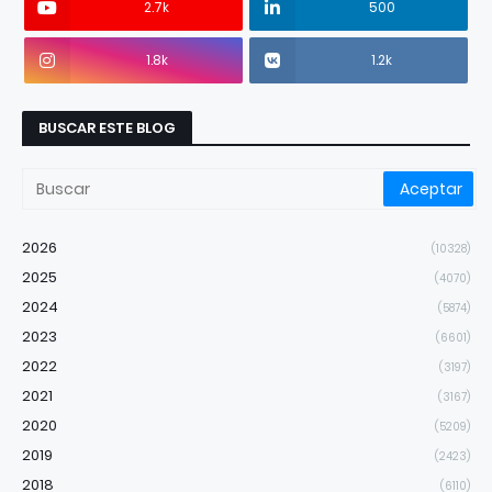
2.7k
500
1.8k
1.2k
BUSCAR ESTE BLOG
2026
(10328)
2025
(4070)
2024
(5874)
2023
(6601)
2022
(3197)
2021
(3167)
2020
(5209)
2019
(2423)
2018
(6110)