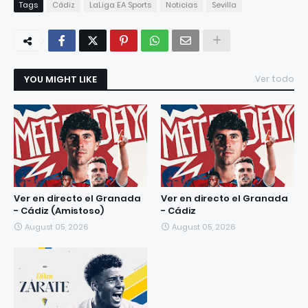
Tags
Cádiz
LaLiga EA Sports
Noticias
Sevilla
YOU MIGHT LIKE
Ver todo
Ver en directo el Granada
Ver en directo el Granada
- Cádiz (Amistoso)
- Cádiz
August 05, 2026
August 05, 2026