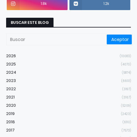
1.8k
1.2k
BUSCAR ESTE BLOG
2026
(10083)
2025
(4070)
2024
(5874)
2023
(6601)
2022
(3197)
2021
(3167)
2020
(5209)
2019
(2423)
2018
(6110)
2017
(7573)