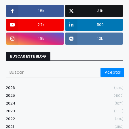
1.5k
3.1k
2.7k
500
1.8k
1.2k
BUSCAR ESTE BLOG
2026
(10157)
2025
(4070)
2024
(5874)
2023
(6601)
2022
(3197)
2021
(3167)