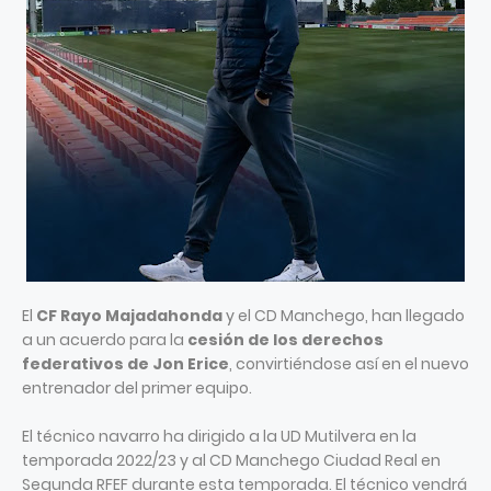
El
CF Rayo Majadahonda
y el CD Manchego, han llegado
a un acuerdo para la
cesión de los derechos
federativos de Jon Erice
, convirtiéndose así en el nuevo
entrenador del primer equipo.
El técnico navarro ha dirigido a la UD Mutilvera en la
temporada 2022/23 y al CD Manchego Ciudad Real en
Segunda RFEF durante esta temporada. El técnico vendrá