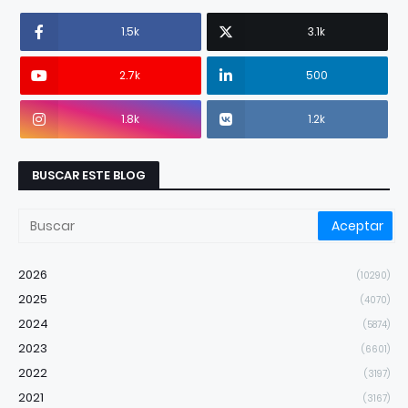
1.5k
3.1k
2.7k
500
1.8k
1.2k
BUSCAR ESTE BLOG
2026
(10290)
2025
(4070)
2024
(5874)
2023
(6601)
2022
(3197)
2021
(3167)