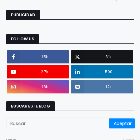
PUBLICIDAD
FOLLOW US
1.5k
3.1k
2.7k
500
1.8k
1.2k
BUSCAR ESTE BLOG